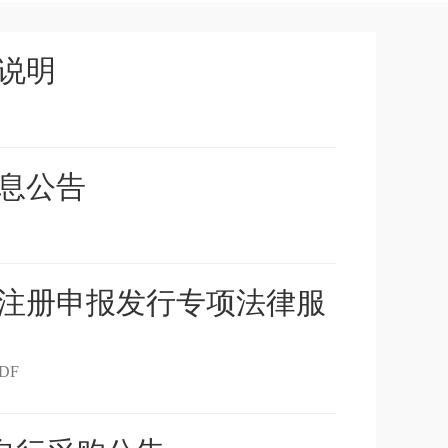
说明
息公告
债券注册申报发行专项法律服
DF