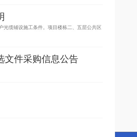
明
户光缆铺设施工条件。项目楼栋二、五层公共区
选文件采购信息公告