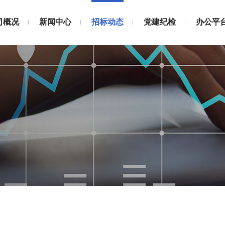
司概况
新闻中心
招标动态
党建纪检
办公平