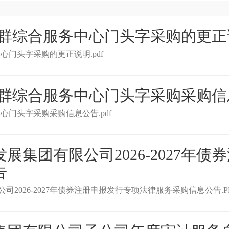
党群综合服务中心门头字采购的更正
心门头字采购的更正说明.pdf
党群综合服务中心门头字采购采购信
心门头字采购采购信息公告.pdf
展集团有限公司2026-2027年
告
2026-2027年债券注册申报发行专项法律服务采购信息公告.P