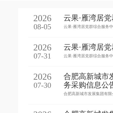
2026
云果·雁湾居
08-05
云果·雁湾居党群综合服务中
2026
云果·雁湾居
07-31
云果·雁湾居党群综合服务中
2026
合肥高新城市发
务采购信息公
07-30
合肥高新城市发展集团有限公司