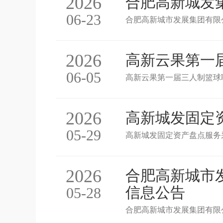
2026
合肥高新城发
06-23
合肥高新城市发展集团有限公
2026
高新云果第一
06-05
高新云果第一届三人制篮球联
2026
高新城发固定
05-29
高新城发固定资产盘点服务采
2026
合肥高新城市
信息公告
05-28
合肥高新城市发展集团有限公